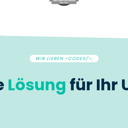
WIR LIEBEN <CODES/>;
e
Lösung
für Ihr