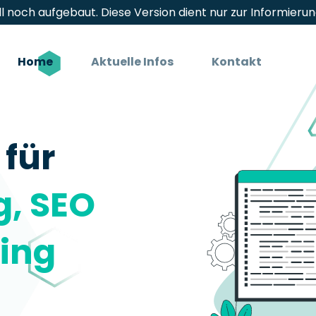
ll noch aufgebaut. Diese Version dient nur zur Informier
Home
Aktuelle Infos
Kontakt
 für
, SEO
ing